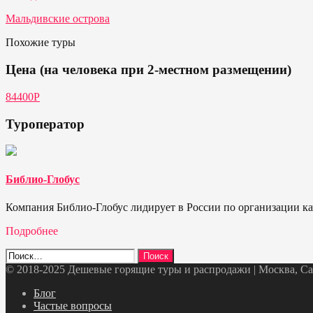
Мальдивские острова
Похожие туры
Цена (на человека при 2-местном размещении)
84400Р
Туроператор
Библио-Глобус
Компания Библио-Глобус лидирует в России по организации кач
Подробнее
Найти:
© 2018-2025 Дешевые горящие туры и распродажи | Москва, Санк
Telegram
VK
OK
Twitter
Блог
Частые вопросы