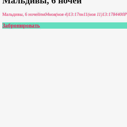
Мальдивы, 6 ночей
Мальдивы, 6 ночей
пн
04
ноя
(ноя 4)
13:17
пн
11
(ноя 11)
13:17
84400Р
Забронировать