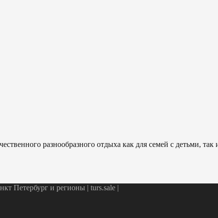
ественного разнообразного отдыха как для семей с детьми, так
т Петербург и регионы | turs.sale
|