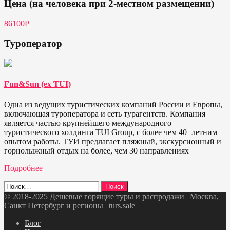
Цена (на человека при 2-местном размещении)
86100Р
Туроператор
Fun&Sun (ex TUI)
Одна из ведущих туристических компаний России и Европы,
включающая туроператора и сеть турагентств. Компания
является частью крупнейшего международного
туристического холдинга TUI Group, с более чем 40−летним
опытом работы. ТУИ предлагает пляжный, экскурсионный и
горнолыжный отдых на более, чем 30 направлениях
Подробнее
Найти:
© 2018-2025 Дешевые горящие туры и распродажи | Москва,
Санкт Петербург и регионы | turs.sale
|
Telegram
VK
OK
Twitter
Блог