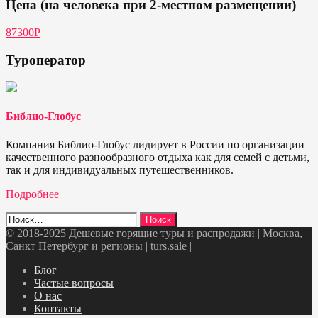
Цена (на человека при 2-местном размещении)
87300P
Туроператор
Библио-Глобус
Компания Библио-Глобус лидирует в России по организации
качественного разнообразного отдыха как для семей с детьми,
так и для индивидуальных путешественников.
Подробнее
Найти:
© 2018-2025 Дешевые горящие туры и распродажи | Москва,
Санкт Петербург и регионы | turs.sale
|
Telegram
VK
OK
Twitter
Блог
Частые вопросы
О нас
Контакты