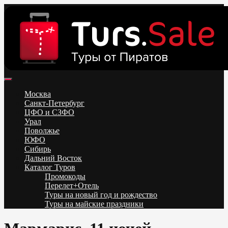
Skip
to
content
Поиск и бронирование туров онлайн от всех туроператоров.
Горящие туры из Москвы, Спб и Регионов 2025 ✈ Turs.sale
Низкие цены на путевки 3-7-10 ночей все включено, отдых на
Москва
море. Распродажа экскурсионных и горнолыжных туров.
Санкт-Петербург
Обновление каждый день. Официальный сайт Тур Сейл
ЦФО и СЗФО
Урал
Поволжье
ЮФО
Сибирь
Дальний Восток
Каталог Туров
Промокоды
Перелет+Отель
Туры на новый год и рождество
Туры на майские праздники
Telegram
VK
OK
Twitter