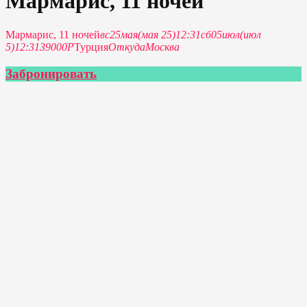
Мармарис, 11 ночей
Мармарис, 11 ночей
вс
25
мая
(мая 25)
12:31
сб
05
июл
(июл
5)
12:31
39000P
Турция
Откуда
Москва
Забронировать