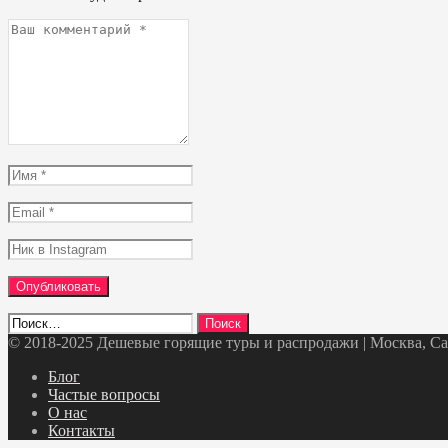
Ваш
комментарий
*
Имя
*
Email
*
Ник
в
Instagram
Найти:
© 2018-2025 Дешевые горящие туры и распродажи | Москва, Санк
Telegram
VK
OK
Twitter
Блог
Частые вопросы
О нас
Контакты