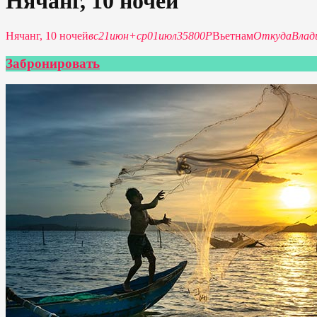
Нячанг, 10 ночей
Нячанг, 10 ночей
вс
21
июн
+
ср
01
июл
35800P
Вьетнам
Откуда
Влад
Забронировать