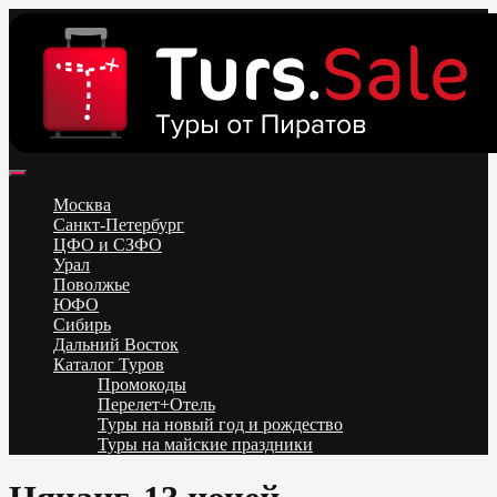
Skip
to
content
Поиск и бронирование туров онлайн от всех туроператоров.
Горящие туры из Москвы, Спб и Регионов 2025 ✈ Turs.sale
Низкие цены на путевки 3-7-10 ночей все включено, отдых на
Москва
море. Распродажа экскурсионных и горнолыжных туров.
Санкт-Петербург
Обновление каждый день. Официальный сайт Тур Сейл
ЦФО и СЗФО
Урал
Поволжье
ЮФО
Сибирь
Дальний Восток
Каталог Туров
Промокоды
Перелет+Отель
Туры на новый год и рождество
Туры на майские праздники
Telegram
VK
OK
Twitter