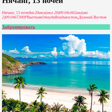
Нячанг, 13 ночей
Нячанг, 13 ночей
вс
20
июл
(июл 20)
09:04
сб
02
авг
(авг
2)
09:04
67300P
Вьетнам
Откуда
Владивосток,
Дальний Восток
Забронировать