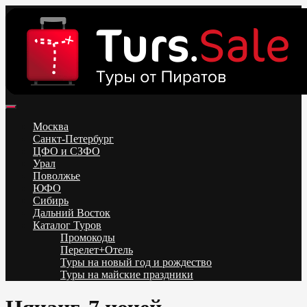
Skip
to
content
Поиск и бронирование туров онлайн от всех туроператоров.
Горящие туры из Москвы, Спб и Регионов 2025 ✈ Turs.sale
Низкие цены на путевки 3-7-10 ночей все включено, отдых на
Москва
море. Распродажа экскурсионных и горнолыжных туров.
Санкт-Петербург
Обновление каждый день. Официальный сайт Тур Сейл
ЦФО и СЗФО
Урал
Поволжье
ЮФО
Сибирь
Дальний Восток
Каталог Туров
Промокоды
Перелет+Отель
Туры на новый год и рождество
Туры на майские праздники
Telegram
VK
OK
Twitter