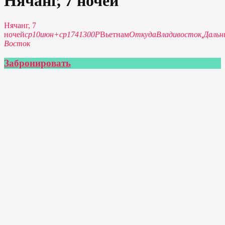
Нячанг, 7 ночей
Нячанг, 7
ночей
ср
10
июн
+
ср
17
41300P
Вьетнам
Откуда
Владивосток,
Дальн
Восток
Забронировать