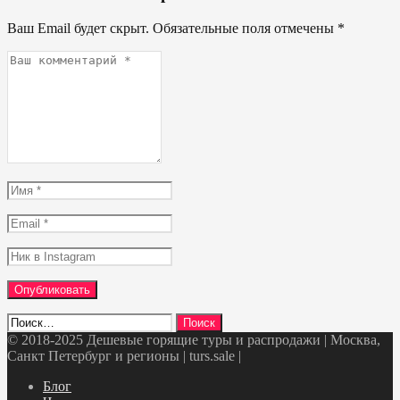
Ваш Email будет скрыт. Обязательные поля отмечены
*
Ваш
комментарий
*
Имя
*
Email
*
Ник
в
Instagram
Найти:
© 2018-2025 Дешевые горящие туры и распродажи | Москва,
Санкт Петербург и регионы | turs.sale
|
Telegram
VK
OK
Twitter
Блог