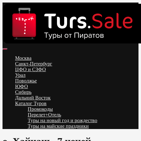
Skip
to
content
Поиск и бронирование туров онлайн от всех туроператоров.
Горящие туры из Москвы, Спб и Регионов 2025 ✈ Turs.sale
Низкие цены на путевки 3-7-10 ночей все включено, отдых на
Москва
море. Распродажа экскурсионных и горнолыжных туров.
Санкт-Петербург
Обновление каждый день. Официальный сайт Тур Сейл
ЦФО и СЗФО
Урал
Поволжье
ЮФО
Сибирь
Дальний Восток
Каталог Туров
Промокоды
Перелет+Отель
Туры на новый год и рождество
Туры на майские праздники
Telegram
VK
OK
Twitter