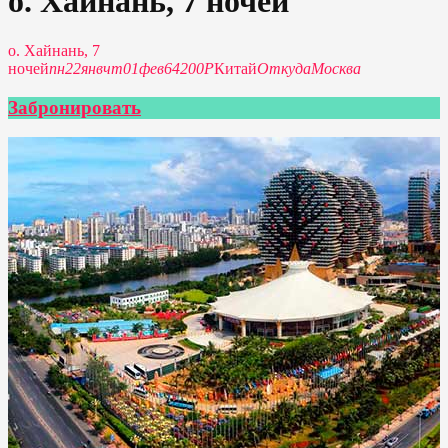
о. Хайнань, 7 ночей
о. Хайнань, 7
ночей
пн
22
янв
чт
01
фев
64200Р
Китай
Откуда
Москва
Забронировать