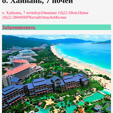
о. Хайнань, 7 ночей
о. Хайнань, 7 ночей
ср
10
янв
(янв 10)
22:38
чт
18
(янв
18)
22:38
44900Р
Китай
Откуда
Москва
Забронировать