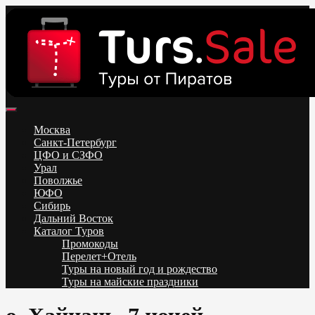
Skip
to
content
Поиск и бронирование туров онлайн от всех туроператоров.
Горящие туры из Москвы, Спб и Регионов 2025 ✈ Turs.sale
Низкие цены на путевки 3-7-10 ночей все включено, отдых на
Москва
море. Распродажа экскурсионных и горнолыжных туров.
Санкт-Петербург
Обновление каждый день. Официальный сайт Тур Сейл
ЦФО и СЗФО
Урал
Поволжье
ЮФО
Сибирь
Дальний Восток
Каталог Туров
Промокоды
Перелет+Отель
Туры на новый год и рождество
Туры на майские праздники
Telegram
VK
OK
Twitter