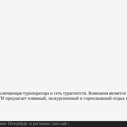
ключающая туроператора и сеть турагентств. Компания являетс
ТУИ предлагает пляжный, экскурсионный и горнолыжный отдых н
т Петербург и регионы | turs.sale
|