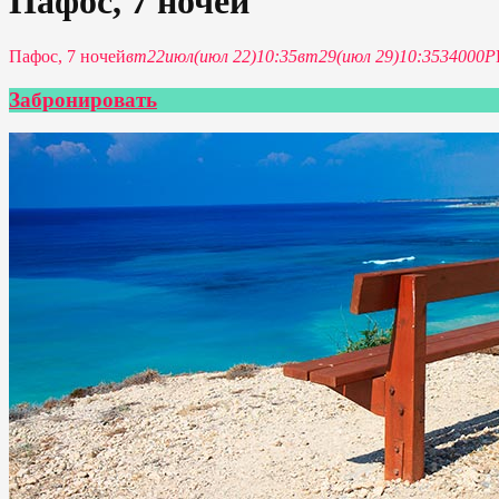
Пафос, 7 ночей
Пафос, 7 ночей
вт
22
июл
(июл 22)
10:35
вт
29
(июл 29)
10:35
34000P
Забронировать