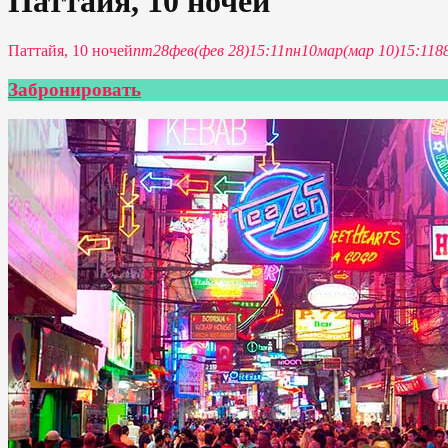
Паттайя, 10 ночей
Паттайя, 10 ночей
пт
28
фев
(фев 28)
15:11
пн
10
мар
(мар 10)
15:11
8
Забронировать