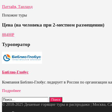
Паттайя, Таиланд
Похожие туры
Цена (на человека при 2-местном размещении)
88400Р
Туроператор
Библио-Глобус
Компания Библио-Глобус лидирует в России по организации кач
Подробнее
Найти:
© 2018-2025 Дешевые горящие туры и распродажи | Москва, Санк
Telegram
VK
OK
Twitter