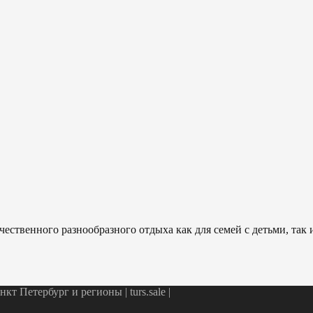
ественного разнообразного отдыха как для семей с детьми, так
т Петербург и регионы | turs.sale
|