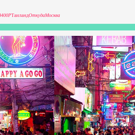
8400Р
Таиланд
Откуда
Москва