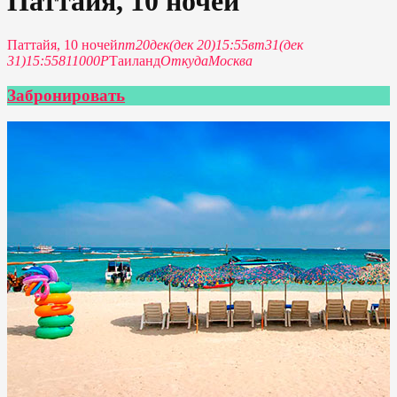
Паттайя, 10 ночей
Паттайя, 10 ночей
пт
20
дек
(дек 20)
15:55
вт
31
(дек
31)
15:55
811000Р
Таиланд
Откуда
Москва
Забронировать