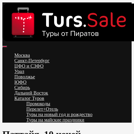
Skip
to
content
Поиск и бронирование туров онлайн от всех туроператоров.
Горящие туры из Москвы, Спб и Регионов 2025 ✈ Turs.sale
Низкие цены на путевки 3-7-10 ночей все включено, отдых на
Москва
море. Распродажа экскурсионных и горнолыжных туров.
Санкт-Петербург
Обновление каждый день. Официальный сайт Тур Сейл
ЦФО и СЗФО
Урал
Поволжье
ЮФО
Сибирь
Дальний Восток
Каталог Туров
Промокоды
Перелет+Отель
Туры на новый год и рождество
Туры на майские праздники
Telegram
VK
OK
Twitter