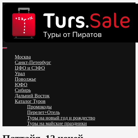
Skip
to
content
Поиск и бронирование туров онлайн от всех туроператоров.
Горящие туры из Москвы, Спб и Регионов 2025 ✈ Turs.sale
Низкие цены на путевки 3-7-10 ночей все включено, отдых на
Москва
море. Распродажа экскурсионных и горнолыжных туров.
Санкт-Петербург
Обновление каждый день. Официальный сайт Тур Сейл
ЦФО и СЗФО
Урал
Поволжье
ЮФО
Сибирь
Дальний Восток
Каталог Туров
Промокоды
Перелет+Отель
Туры на новый год и рождество
Туры на майские праздники
Telegram
VK
OK
Twitter