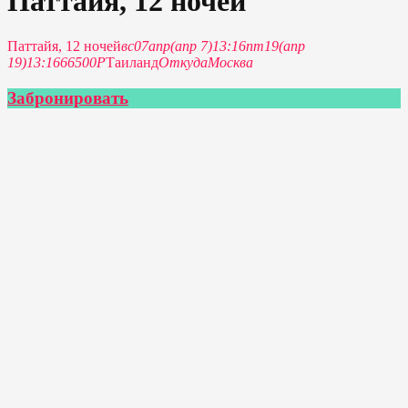
Паттайя, 12 ночей
Паттайя, 12 ночей
вс
07
апр
(апр 7)
13:16
пт
19
(апр
19)
13:16
66500Р
Таиланд
Откуда
Москва
Забронировать