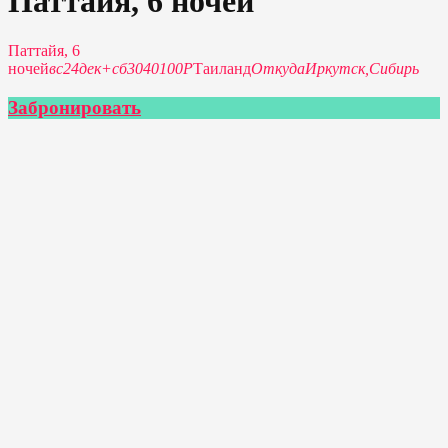
Паттайя, 6 ночей
Паттайя, 6
ночей
вс
24
дек
+
сб
30
40100Р
Таиланд
Откуда
Иркутск,
Сибирь
Забронировать