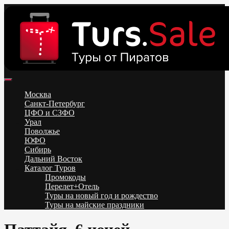
Skip
to
content
Поиск и бронирование туров онлайн от всех туроператоров.
Горящие туры из Москвы, Спб и Регионов 2025 ✈ Turs.sale
Низкие цены на путевки 3-7-10 ночей все включено, отдых на
Москва
море. Распродажа экскурсионных и горнолыжных туров.
Санкт-Петербург
Обновление каждый день. Официальный сайт Тур Сейл
ЦФО и СЗФО
Урал
Поволжье
ЮФО
Сибирь
Дальний Восток
Каталог Туров
Промокоды
Перелет+Отель
Туры на новый год и рождество
Туры на майские праздники
Telegram
VK
OK
Twitter