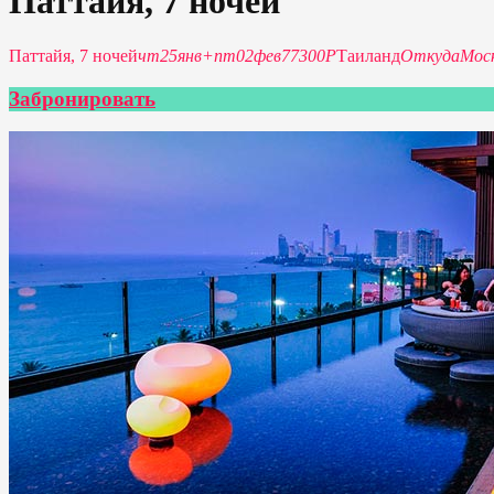
Паттайя, 7 ночей
Паттайя, 7 ночей
чт
25
янв
+
пт
02
фев
77300Р
Таиланд
Откуда
Мос
Забронировать