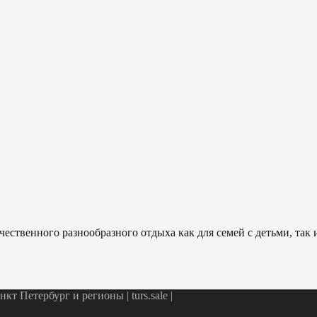
ественного разнообразного отдыха как для семей с детьми, так
т Петербург и регионы | turs.sale
|