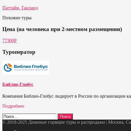
Паттайя, Таиланд
Похожие туры
Цена (на человека при 2-местном размещении)
77300Р
Туроператор
Библио-Глобус
Компания Библио-Глобус лидирует в России по организации кач
Подробнее
Найти:
© 2018-2025 Дешевые горящие туры и распродажи | Москва, Санк
Telegram
VK
OK
Twitter