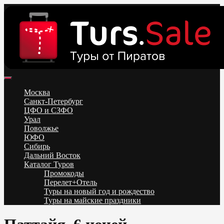
Skip
to
content
Поиск и бронирование туров онлайн от всех туроператоров.
Горящие туры из Москвы, Спб и Регионов 2025 ✈ Turs.sale
Низкие цены на путевки 3-7-10 ночей все включено, отдых на
Москва
море. Распродажа экскурсионных и горнолыжных туров.
Санкт-Петербург
Обновление каждый день. Официальный сайт Тур Сейл
ЦФО и СЗФО
Урал
Поволжье
ЮФО
Сибирь
Дальний Восток
Каталог Туров
Промокоды
Перелет+Отель
Туры на новый год и рождество
Туры на майские праздники
Telegram
VK
OK
Twitter