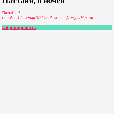
Паттайя, 6 ночей
Паттайя, 6
ночей
пт
12
янв
+
пт
19
71400Р
Таиланд
Откуда
Москва
Забронировать