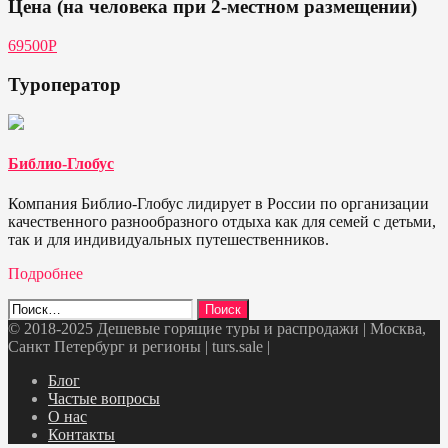
Цена (на человека при 2-местном размещении)
69500Р
Туроператор
Библио-Глобус
Компания Библио-Глобус лидирует в России по организации
качественного разнообразного отдыха как для семей с детьми,
так и для индивидуальных путешественников.
Подробнее
Найти:
© 2018-2025 Дешевые горящие туры и распродажи | Москва,
Санкт Петербург и регионы | turs.sale
|
Telegram
VK
OK
Twitter
Блог
Частые вопросы
О нас
Контакты