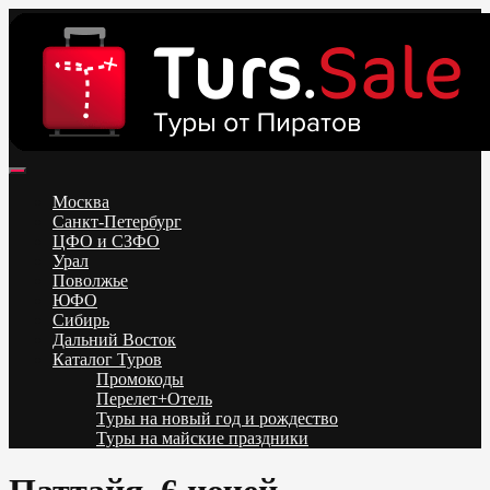
Skip
to
content
Поиск и бронирование туров онлайн от всех туроператоров.
Горящие туры из Москвы, Спб и Регионов 2025 ✈ Turs.sale
Низкие цены на путевки 3-7-10 ночей все включено, отдых на
Москва
море. Распродажа экскурсионных и горнолыжных туров.
Санкт-Петербург
Обновление каждый день. Официальный сайт Тур Сейл
ЦФО и СЗФО
Урал
Поволжье
ЮФО
Сибирь
Дальний Восток
Каталог Туров
Промокоды
Перелет+Отель
Туры на новый год и рождество
Туры на майские праздники
Telegram
VK
OK
Twitter