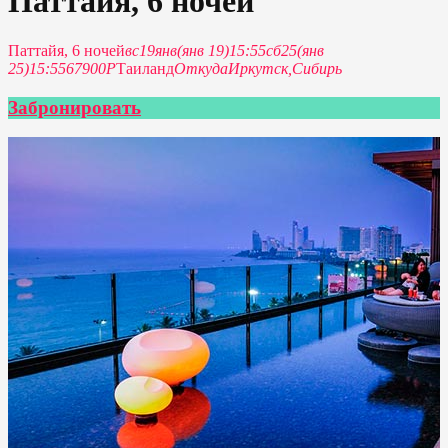
Паттайя, 6 ночей
Паттайя, 6 ночей
вс
19
янв
(янв 19)
15:55
сб
25
(янв
25)
15:55
67900Р
Таиланд
Откуда
Иркутск,
Сибирь
Забронировать