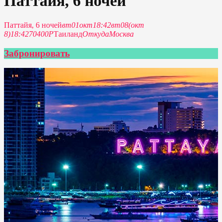
Паттайя, 6 ночей
Паттайя, 6 ночей
вт
01
окт
18:42
вт
08
(окт
8)
18:42
70400Р
Таиланд
Откуда
Москва
Забронировать