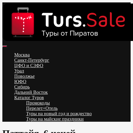
Skip
to
content
Поиск и бронирование туров онлайн от всех туроператоров.
Горящие туры из Москвы, Спб и Регионов 2025 ✈ Turs.sale
Низкие цены на путевки 3-7-10 ночей все включено, отдых на
Москва
море. Распродажа экскурсионных и горнолыжных туров.
Санкт-Петербург
Обновление каждый день. Официальный сайт Тур Сейл
ЦФО и СЗФО
Урал
Поволжье
ЮФО
Сибирь
Дальний Восток
Каталог Туров
Промокоды
Перелет+Отель
Туры на новый год и рождество
Туры на майские праздники
Telegram
VK
OK
Twitter