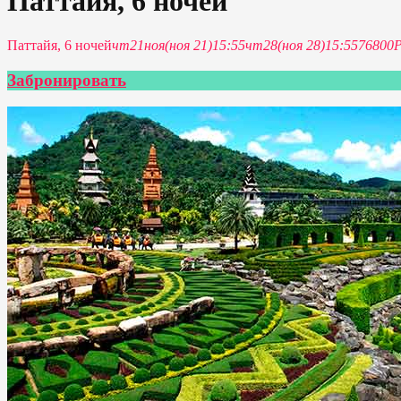
Паттайя, 6 ночей
Паттайя, 6 ночей
чт
21
ноя
(ноя 21)
15:55
чт
28
(ноя 28)
15:55
76800
Забронировать