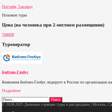
Паттайя, Таиланд
Похожие туры
Цена (на человека при 2-местном размещении)
76800Р
Туроператор
Библио-Глобус
Компания Библио-Глобус лидирует в России по организации кач
Подробнее
Найти:
© 2018-2025 Дешевые горящие туры и распродажи | Москва, Санк
Telegram
VK
OK
Twitter