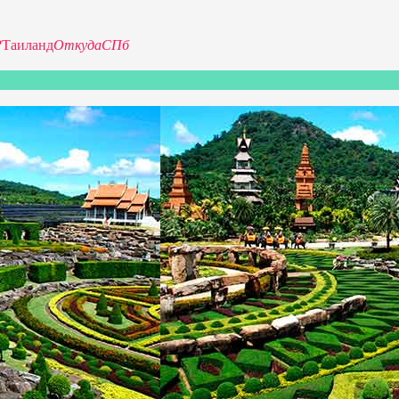
Р
Таиланд
Откуда
СПб