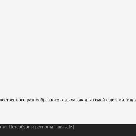
ественного разнообразного отдыха как для семей с детьми, так
т Петербург и регионы | turs.sale
|