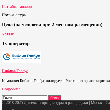
Паттайя, Таиланд
Похожие туры
Цена (на человека при 2-местном размещении)
52900Р
Туроператор
Библио-Глобус
Компания Библио-Глобус лидирует в России по организации кач
Подробнее
Найти:
© 2018-2025 Дешевые горящие туры и распродажи | Москва, Санк
Telegram
VK
OK
Twitter