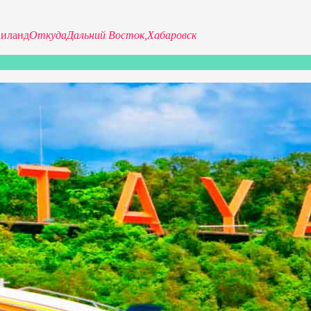
аиланд
Откуда
Дальний Восток,
Хабаровск