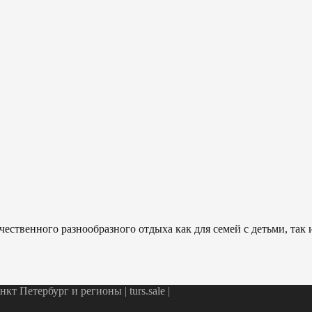
ественного разнообразного отдыха как для семей с детьми, так
т Петербург и регионы | turs.sale
|