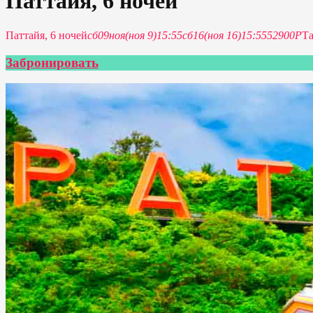
Паттайя, 6 ночей
Паттайя, 6 ночей
сб
09
ноя
(ноя 9)
15:55
сб
16
(ноя 16)
15:55
52900Р
Т
Забронировать