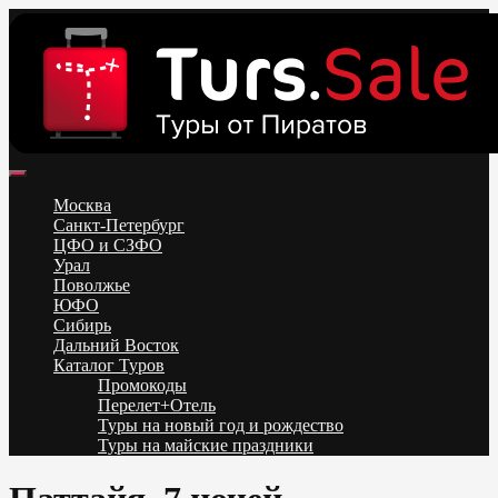
Skip
to
content
Поиск и бронирование туров онлайн от всех туроператоров.
Горящие туры из Москвы, Спб и Регионов 2025 ✈ Turs.sale
Низкие цены на путевки 3-7-10 ночей все включено, отдых на
Москва
море. Распродажа экскурсионных и горнолыжных туров.
Санкт-Петербург
Обновление каждый день. Официальный сайт Тур Сейл
ЦФО и СЗФО
Урал
Поволжье
ЮФО
Сибирь
Дальний Восток
Каталог Туров
Промокоды
Перелет+Отель
Туры на новый год и рождество
Туры на майские праздники
Telegram
VK
OK
Twitter