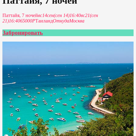
Паттайя, 7 ночей
Паттайя, 7 ночей
вс
14
сен
(сен 14)
16:40
вс
21
(сен
21)
16:40
65000P
Таиланд
Откуда
Москва
Забронировать