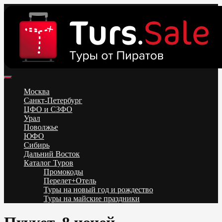
Skip
to
content
Поиск и бронирование туров онлайн от всех туроператоров.
Горящие туры из Москвы, Спб и Регионов 2025 ✈ Turs.sale
Низкие цены на путевки 3-7-10 ночей все включено, отдых на
Москва
море. Распродажа экскурсионных и горнолыжных туров.
Санкт-Петербург
Обновление каждый день. Официальный сайт Тур Сейл
ЦФО и СЗФО
Урал
Поволжье
ЮФО
Сибирь
Дальний Восток
Каталог Туров
Промокоды
Перелет+Отель
Туры на новый год и рождество
Туры на майские праздники
Telegram
VK
OK
Twitter