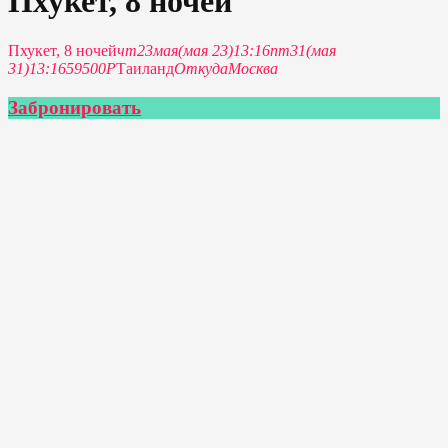
Пхукет, 8 ночей
Пхукет, 8 ночей
чт
23
мая
(мая 23)
13:16
пт
31
(мая
31)
13:16
59500Р
Таиланд
Откуда
Москва
Забронировать