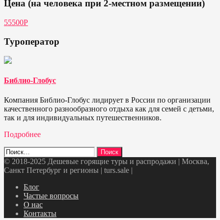
Цена (на человека при 2-местном размещении)
55500Р
Туроператор
Библио-Глобус
Компания Библио-Глобус лидирует в России по организации
качественного разнообразного отдыха как для семей с детьми,
так и для индивидуальных путешественников.
Подробнее
Найти:
© 2018-2025 Дешевые горящие туры и распродажи | Москва,
Санкт Петербург и регионы | turs.sale
|
Telegram
VK
OK
Twitter
Блог
Частые вопросы
О нас
Контакты