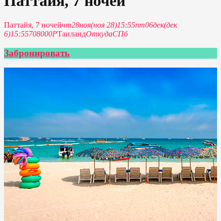
Паттайя, 7 ночей
Паттайя, 7 ночей
чт
28
ноя
(ноя 28)
15:55
пт
06
дек
(дек
6)
15:55
708000Р
Таиланд
Откуда
СПб
Забронировать