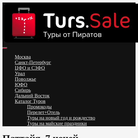
Skip
to
content
Поиск и бронирование туров онлайн от всех туроператоров.
Горящие туры из Москвы, Спб и Регионов 2025 ✈ Turs.sale
Низкие цены на путевки 3-7-10 ночей все включено, отдых на
Москва
море. Распродажа экскурсионных и горнолыжных туров.
Санкт-Петербург
Обновление каждый день. Официальный сайт Тур Сейл
ЦФО и СЗФО
Урал
Поволжье
ЮФО
Сибирь
Дальний Восток
Каталог Туров
Промокоды
Перелет+Отель
Туры на новый год и рождество
Туры на майские праздники
Telegram
VK
OK
Twitter