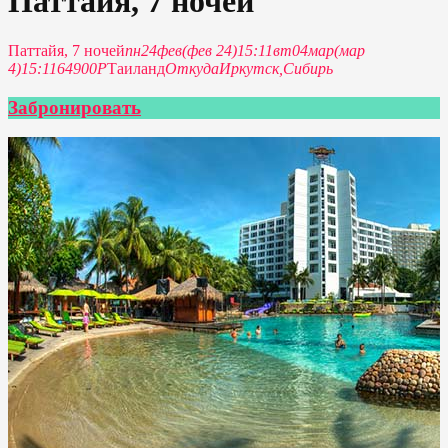
Паттайя, 7 ночей
Паттайя, 7 ночей
пн
24
фев
(фев 24)
15:11
вт
04
мар
(мар
4)
15:11
64900Р
Таиланд
Откуда
Иркутск,
Сибирь
Забронировать