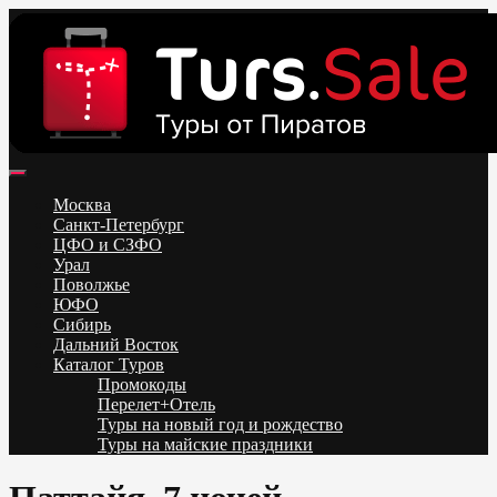
Skip
to
content
Поиск и бронирование туров онлайн от всех туроператоров.
Горящие туры из Москвы, Спб и Регионов 2025 ✈ Turs.sale
Низкие цены на путевки 3-7-10 ночей все включено, отдых на
Москва
море. Распродажа экскурсионных и горнолыжных туров.
Санкт-Петербург
Обновление каждый день. Официальный сайт Тур Сейл
ЦФО и СЗФО
Урал
Поволжье
ЮФО
Сибирь
Дальний Восток
Каталог Туров
Промокоды
Перелет+Отель
Туры на новый год и рождество
Туры на майские праздники
Telegram
VK
OK
Twitter