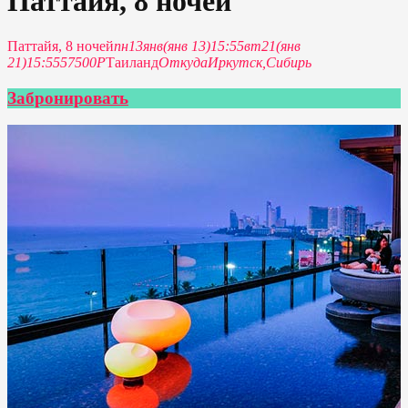
Паттайя, 8 ночей
Паттайя, 8 ночей
пн
13
янв
(янв 13)
15:55
вт
21
(янв
21)
15:55
57500Р
Таиланд
Откуда
Иркутск,
Сибирь
Забронировать