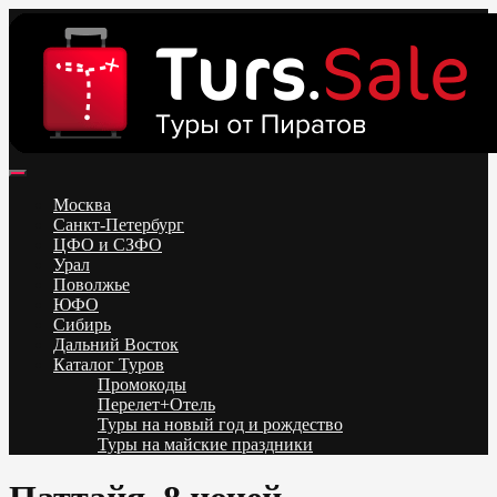
Skip
to
content
Поиск и бронирование туров онлайн от всех туроператоров.
Горящие туры из Москвы, Спб и Регионов 2025 ✈ Turs.sale
Низкие цены на путевки 3-7-10 ночей все включено, отдых на
Москва
море. Распродажа экскурсионных и горнолыжных туров.
Санкт-Петербург
Обновление каждый день. Официальный сайт Тур Сейл
ЦФО и СЗФО
Урал
Поволжье
ЮФО
Сибирь
Дальний Восток
Каталог Туров
Промокоды
Перелет+Отель
Туры на новый год и рождество
Туры на майские праздники
Telegram
VK
OK
Twitter