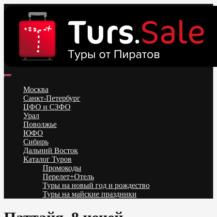
Skip
to
content
Поиск и бронирование туров онлайн от всех туроператоров.
Горящие туры из Москвы, Спб и Регионов 2025 ✈ Turs.sale
Низкие цены на путевки 3-7-10 ночей все включено, отдых на
Москва
море. Распродажа экскурсионных и горнолыжных туров.
Санкт-Петербург
Обновление каждый день. Официальный сайт Тур Сейл
ЦФО и СЗФО
Урал
Поволжье
ЮФО
Сибирь
Дальний Восток
Каталог Туров
Промокоды
Перелет+Отель
Туры на новый год и рождество
Туры на майские праздники
Telegram
VK
OK
Twitter