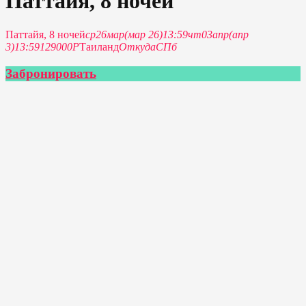
Паттайя, 8 ночей
Паттайя, 8 ночей
ср
26
мар
(мар 26)
13:59
чт
03
апр
(апр
3)
13:59
129000P
Таиланд
Откуда
СПб
Забронировать