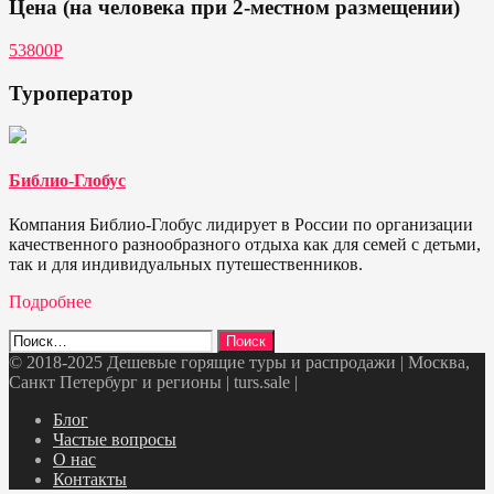
Цена (на человека при 2-местном размещении)
53800P
Туроператор
Библио-Глобус
Компания Библио-Глобус лидирует в России по организации
качественного разнообразного отдыха как для семей с детьми,
так и для индивидуальных путешественников.
Подробнее
Найти:
© 2018-2025 Дешевые горящие туры и распродажи | Москва,
Санкт Петербург и регионы | turs.sale
|
Telegram
VK
OK
Twitter
Блог
Частые вопросы
О нас
Контакты