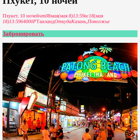
Пхукет, 10 ночей
Пхукет, 10 ночей
чт
08
мая
(мая 8)
13:59
вс
18
(мая
18)
13:59
64000P
Таиланд
Откуда
Казань,
Поволжье
Забронировать