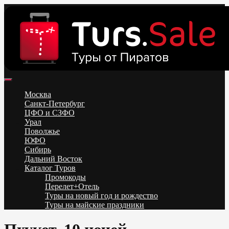
Skip
to
content
Поиск и бронирование туров онлайн от всех туроператоров.
Горящие туры из Москвы, Спб и Регионов 2025 ✈ Turs.sale
Низкие цены на путевки 3-7-10 ночей все включено, отдых на
Москва
море. Распродажа экскурсионных и горнолыжных туров.
Санкт-Петербург
Обновление каждый день. Официальный сайт Тур Сейл
ЦФО и СЗФО
Урал
Поволжье
ЮФО
Сибирь
Дальний Восток
Каталог Туров
Промокоды
Перелет+Отель
Туры на новый год и рождество
Туры на майские праздники
Telegram
VK
OK
Twitter