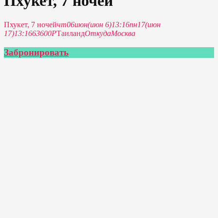
Пхукет, 7 ночей
Пхукет, 7 ночей
чт
06
июн
(июн 6)
13:16
пн
17
(июн
17)
13:16
63600Р
Таиланд
Откуда
Москва
Забронировать