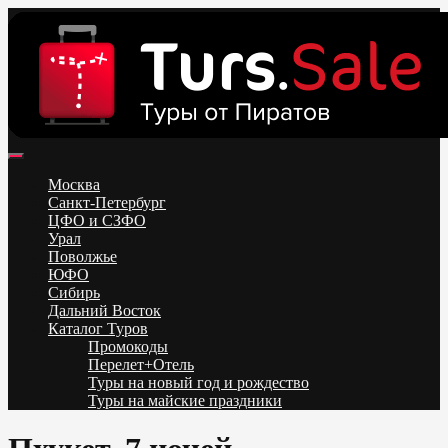
Skip
to
content
Поиск и бронирование туров онлайн от всех туроператоров.
Горящие туры из Москвы, Спб и Регионов 2025 ✈ Turs.sale
Низкие цены на путевки 3-7-10 ночей все включено, отдых на
Москва
море. Распродажа экскурсионных и горнолыжных туров.
Санкт-Петербург
Обновление каждый день. Официальный сайт Тур Сейл
ЦФО и СЗФО
Урал
Поволжье
ЮФО
Сибирь
Дальний Восток
Каталог Туров
Промокоды
Перелет+Отель
Туры на новый год и рождество
Туры на майские праздники
Telegram
VK
OK
Twitter