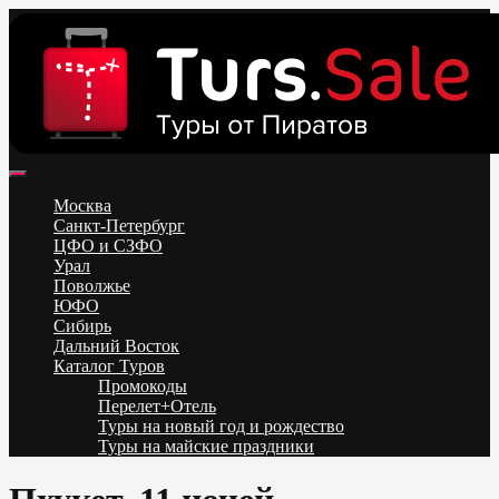
Skip
to
content
Поиск и бронирование туров онлайн от всех туроператоров.
Горящие туры из Москвы, Спб и Регионов 2025 ✈ Turs.sale
Низкие цены на путевки 3-7-10 ночей все включено, отдых на
Москва
море. Распродажа экскурсионных и горнолыжных туров.
Санкт-Петербург
Обновление каждый день. Официальный сайт Тур Сейл
ЦФО и СЗФО
Урал
Поволжье
ЮФО
Сибирь
Дальний Восток
Каталог Туров
Промокоды
Перелет+Отель
Туры на новый год и рождество
Туры на майские праздники
Telegram
VK
OK
Twitter