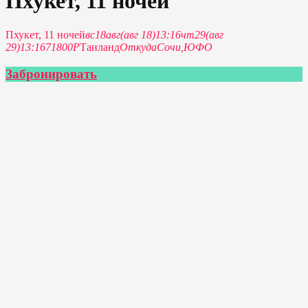
Пхукет, 11 ночей
Пхукет, 11 ночей
вс
18
авг
(авг 18)
13:16
чт
29
(авг
29)
13:16
71800Р
Таиланд
Откуда
Сочи,
ЮФО
Забронировать