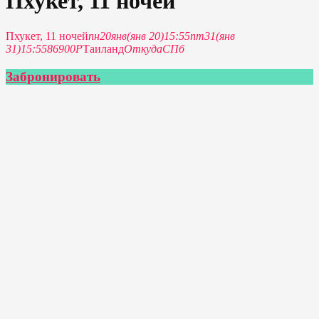
Пхукет, 11 ночей
Пхукет, 11 ночей
пн
20
янв
(янв 20)
15:55
пт
31
(янв
31)
15:55
86900Р
Таиланд
Откуда
СПб
Забронировать