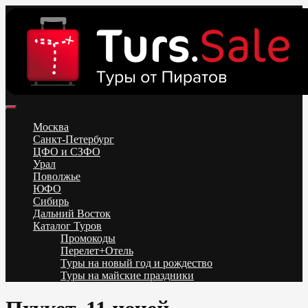
Skip
to
content
Поиск и бронирование туров онлайн от всех туроператоров.
Горящие туры из Москвы, Спб и Регионов 2025 ✈ Turs.sale
Низкие цены на путевки 3-7-10 ночей все включено, отдых на
Москва
море. Распродажа экскурсионных и горнолыжных туров.
Санкт-Петербург
Обновление каждый день. Официальный сайт Тур Сейл
ЦФО и СЗФО
Урал
Поволжье
ЮФО
Сибирь
Дальний Восток
Каталог Туров
Промокоды
Перелет+Отель
Туры на новый год и рождество
Туры на майские праздники
Telegram
VK
OK
Twitter