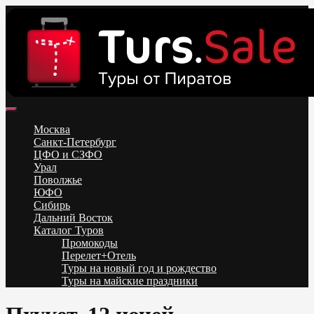
Skip
to
content
Поиск и бронирование туров онлайн от всех туроператоров.
Горящие туры из Москвы, Спб и Регионов 2025 ✈ Turs.sale
Низкие цены на путевки 3-7-10 ночей все включено, отдых на
Москва
море. Распродажа экскурсионных и горнолыжных туров.
Санкт-Петербург
Обновление каждый день. Официальный сайт Тур Сейл
ЦФО и СЗФО
Урал
Поволжье
ЮФО
Сибирь
Дальний Восток
Каталог Туров
Промокоды
Перелет+Отель
Туры на новый год и рождество
Туры на майские праздники
Telegram
VK
OK
Twitter