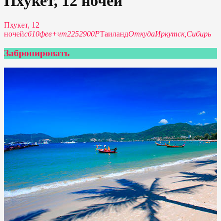
Пхукет, 12 ночей
Пхукет, 12
ночей
сб
10
фев
+
чт
22
52900Р
Таиланд
Откуда
Иркутск,
Сибирь
Забронировать