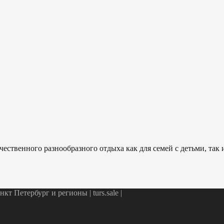
ественного разнообразного отдыха как для семей с детьми, так
т Петербург и регионы | turs.sale
|