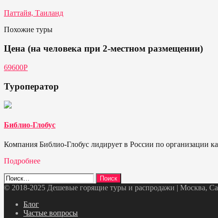
Паттайя, Таиланд
Похожие туры
Цена (на человека при 2-местном размещении)
69600Р
Туроператор
Библио-Глобус
Компания Библио-Глобус лидирует в России по организации кач
Подробнее
Найти:
© 2018-2025 Дешевые горящие туры и распродажи | Москва, Санк
Telegram
VK
OK
Twitter
Блог
Частые вопросы