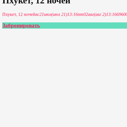
Пхукет, 12 ночей
Пхукет, 12 ночей
вс
21
июл
(июл 21)
13:16
пт
02
авг
(авг 2)
13:16
6960
Забронировать