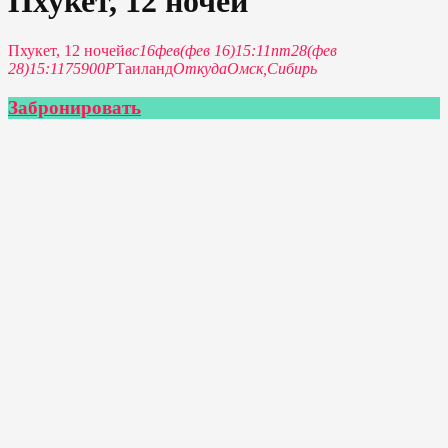
Пхукет, 12 ночей
Пхукет, 12 ночей
вс
16
фев
(фев 16)
15:11
пт
28
(фев
28)
15:11
75900Р
Таиланд
Откуда
Омск,
Сибирь
Забронировать