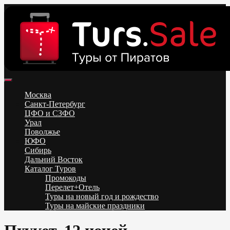
Skip
to
content
Поиск и бронирование туров онлайн от всех туроператоров.
Горящие туры из Москвы, Спб и Регионов 2025 ✈ Turs.sale
Низкие цены на путевки 3-7-10 ночей все включено, отдых на
Москва
море. Распродажа экскурсионных и горнолыжных туров.
Санкт-Петербург
Обновление каждый день. Официальный сайт Тур Сейл
ЦФО и СЗФО
Урал
Поволжье
ЮФО
Сибирь
Дальний Восток
Каталог Туров
Промокоды
Перелет+Отель
Туры на новый год и рождество
Туры на майские праздники
Telegram
VK
OK
Twitter