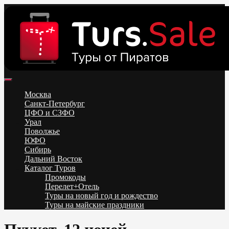
Skip
to
content
Поиск и бронирование туров онлайн от всех туроператоров.
Горящие туры из Москвы, Спб и Регионов 2025 ✈ Turs.sale
Низкие цены на путевки 3-7-10 ночей все включено, отдых на
Москва
море. Распродажа экскурсионных и горнолыжных туров.
Санкт-Петербург
Обновление каждый день. Официальный сайт Тур Сейл
ЦФО и СЗФО
Урал
Поволжье
ЮФО
Сибирь
Дальний Восток
Каталог Туров
Промокоды
Перелет+Отель
Туры на новый год и рождество
Туры на майские праздники
Telegram
VK
OK
Twitter