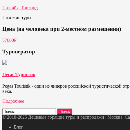
Паттайя, Таиланд
Похожие туры
Цена (на человека при 2-местном размещении)
57600P
Туроператор
Пегас Туристик
Pegas Touristik - один из лидеров российской туристической 
века.
Подробнее
Найти:
© 2018-2025 Дешевые горящие туры и распродажи | Москва, Санк
Telegram
VK
OK
Twitter
Блог