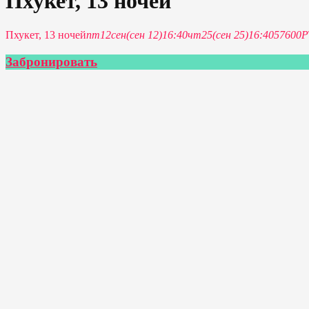
Пхукет, 13 ночей
Пхукет, 13 ночей
пт
12
сен
(сен 12)
16:40
чт
25
(сен 25)
16:40
57600P
Забронировать