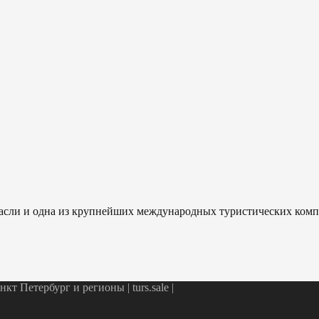
отрасли и одна из крупнейших международных туристических ком
т Петербург и регионы | turs.sale
|