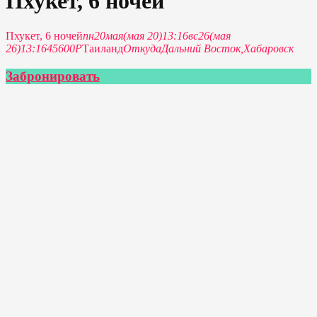
Пхукет, 6 ночей
Пхукет, 6 ночей
пн
20
мая
(мая 20)
13:16
вс
26
(мая
26)
13:16
45600Р
Таиланд
Откуда
Дальний Восток,
Хабаровск
Забронировать