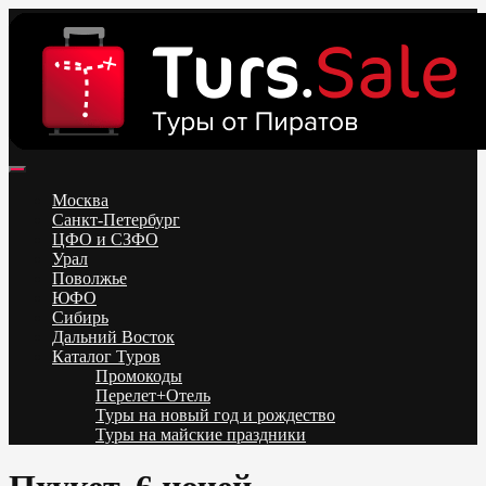
Skip
to
content
Поиск и бронирование туров онлайн от всех туроператоров.
Горящие туры из Москвы, Спб и Регионов 2025 ✈ Turs.sale
Низкие цены на путевки 3-7-10 ночей все включено, отдых на
Москва
море. Распродажа экскурсионных и горнолыжных туров.
Санкт-Петербург
Обновление каждый день. Официальный сайт Тур Сейл
ЦФО и СЗФО
Урал
Поволжье
ЮФО
Сибирь
Дальний Восток
Каталог Туров
Промокоды
Перелет+Отель
Туры на новый год и рождество
Туры на майские праздники
Telegram
VK
OK
Twitter