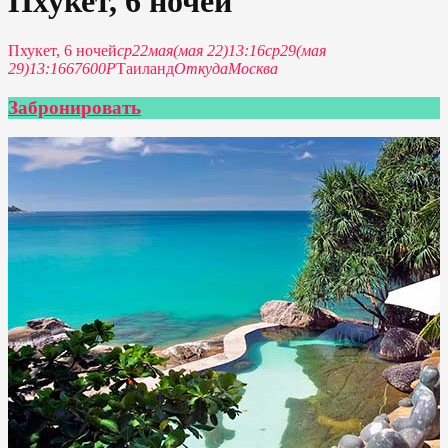
Пхукет, 6 ночей
Пхукет, 6 ночей
ср
22
мая
(мая 22)
13:16
ср
29
(мая
29)
13:16
67600Р
Таиланд
Откуда
Москва
Забронировать