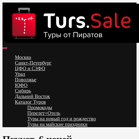
Skip
to
content
Поиск и бронирование туров онлайн от всех туроператоров.
Горящие туры из Москвы, Спб и Регионов 2025 ✈ Turs.sale
Низкие цены на путевки 3-7-10 ночей все включено, отдых на
Москва
море. Распродажа экскурсионных и горнолыжных туров.
Санкт-Петербург
Обновление каждый день. Официальный сайт Тур Сейл
ЦФО и СЗФО
Урал
Поволжье
ЮФО
Сибирь
Дальний Восток
Каталог Туров
Промокоды
Перелет+Отель
Туры на новый год и рождество
Туры на майские праздники
Telegram
VK
OK
Twitter