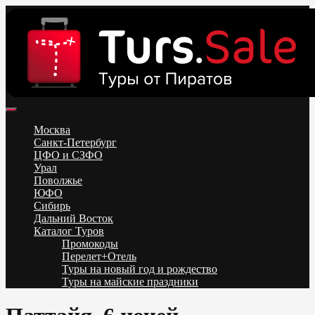
Skip
to
content
Поиск и бронирование туров онлайн от всех туроператоров.
Горящие туры из Москвы, Спб и Регионов 2025 ✈ Turs.sale
Низкие цены на путевки 3-7-10 ночей все включено, отдых на
Москва
море. Распродажа экскурсионных и горнолыжных туров.
Санкт-Петербург
Обновление каждый день. Официальный сайт Тур Сейл
ЦФО и СЗФО
Урал
Поволжье
ЮФО
Сибирь
Дальний Восток
Каталог Туров
Промокоды
Перелет+Отель
Туры на новый год и рождество
Туры на майские праздники
Telegram
VK
OK
Twitter