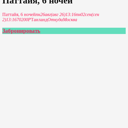
Паттайя, 6 ночей
Паттайя, 6 ночей
пн
26
авг
(авг 26)
13:16
пн
02
сен
(сен
2)
13:16
70200Р
Таиланд
Откуда
Москва
Забронировать