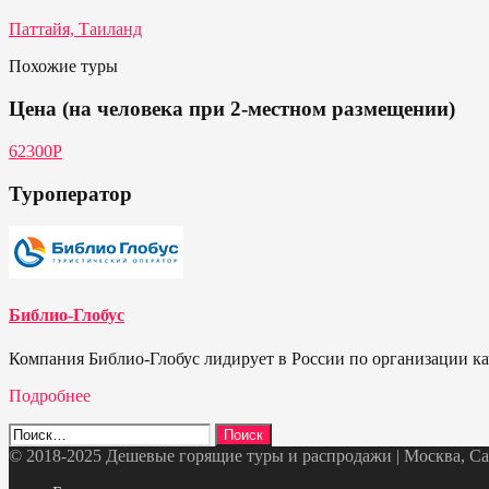
Паттайя, Таиланд
Похожие туры
Цена (на человека при 2-местном размещении)
62300Р
Туроператор
Библио-Глобус
Компания Библио-Глобус лидирует в России по организации кач
Подробнее
Найти:
© 2018-2025 Дешевые горящие туры и распродажи | Москва, Санк
Telegram
VK
OK
Twitter