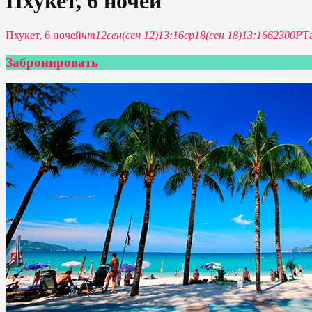
Пхукет, 6 ночей
Пхукет, 6 ночей
чт
12
сен
(сен 12)
13:16
ср
18
(сен 18)
13:16
62300Р
Т
Забронировать