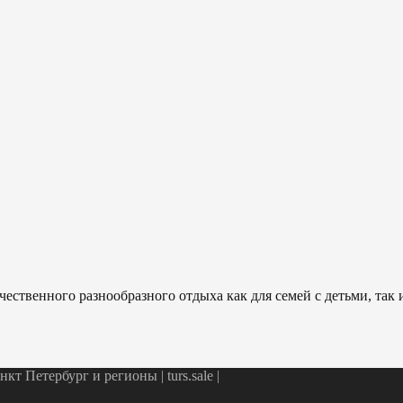
ественного разнообразного отдыха как для семей с детьми, так
т Петербург и регионы | turs.sale
|