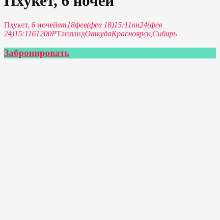
Пхукет, 6 ночей
Пхукет, 6 ночей
вт
18
фев
(фев 18)
15:11
пн
24
(фев
24)
15:11
61200Р
Таиланд
Откуда
Красноярск,
Сибирь
Забронировать