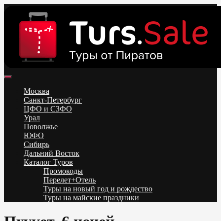
Skip
to
content
Поиск и бронирование туров онлайн от всех туроператоров.
Горящие туры из Москвы, Спб и Регионов 2025 ✈ Turs.sale
Низкие цены на путевки 3-7-10 ночей все включено, отдых на
Москва
море. Распродажа экскурсионных и горнолыжных туров.
Санкт-Петербург
Обновление каждый день. Официальный сайт Тур Сейл
ЦФО и СЗФО
Урал
Поволжье
ЮФО
Сибирь
Дальний Восток
Каталог Туров
Промокоды
Перелет+Отель
Туры на новый год и рождество
Туры на майские праздники
Telegram
VK
OK
Twitter