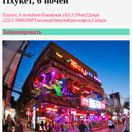
Пхукет, 6 ночей
Пхукет, 6 ночей
пт
16
мая
(мая 16)
13:59
чт
22
(мая
22)
13:59
69200P
Таиланд
Откуда
Красноярск,
Сибирь
Забронировать