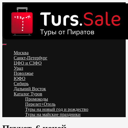
Skip
to
content
Поиск и бронирование туров онлайн от всех туроператоров.
Горящие туры из Москвы, Спб и Регионов 2025 ✈ Turs.sale
Низкие цены на путевки 3-7-10 ночей все включено, отдых на
Москва
море. Распродажа экскурсионных и горнолыжных туров.
Санкт-Петербург
Обновление каждый день. Официальный сайт Тур Сейл
ЦФО и СЗФО
Урал
Поволжье
ЮФО
Сибирь
Дальний Восток
Каталог Туров
Промокоды
Перелет+Отель
Туры на новый год и рождество
Туры на майские праздники
Telegram
VK
OK
Twitter