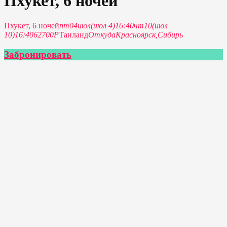
Пхукет, 6 ночей
Пхукет, 6 ночей
пт
04
июл
(июл 4)
16:40
чт
10
(июл
10)
16:40
62700P
Таиланд
Откуда
Красноярск,
Сибирь
Забронировать