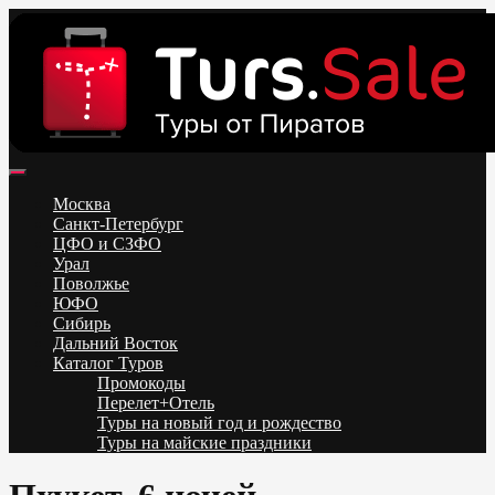
Skip
to
content
Поиск и бронирование туров онлайн от всех туроператоров.
Горящие туры из Москвы, Спб и Регионов 2025 ✈ Turs.sale
Низкие цены на путевки 3-7-10 ночей все включено, отдых на
Москва
море. Распродажа экскурсионных и горнолыжных туров.
Санкт-Петербург
Обновление каждый день. Официальный сайт Тур Сейл
ЦФО и СЗФО
Урал
Поволжье
ЮФО
Сибирь
Дальний Восток
Каталог Туров
Промокоды
Перелет+Отель
Туры на новый год и рождество
Туры на майские праздники
Telegram
VK
OK
Twitter