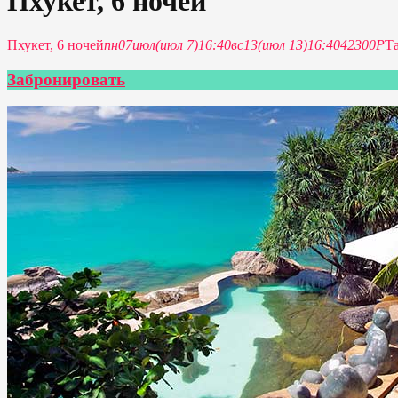
Пхукет, 6 ночей
Пхукет, 6 ночей
пн
07
июл
(июл 7)
16:40
вс
13
(июл 13)
16:40
42300P
Т
Забронировать