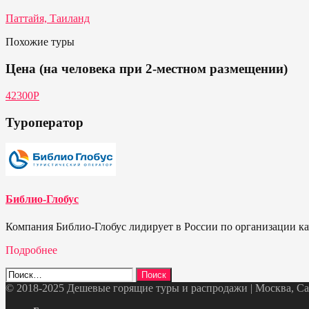
Паттайя, Таиланд
Похожие туры
Цена (на человека при 2-местном размещении)
42300P
Туроператор
Библио-Глобус
Компания Библио-Глобус лидирует в России по организации кач
Подробнее
Найти:
© 2018-2025 Дешевые горящие туры и распродажи | Москва, Санк
Telegram
VK
OK
Twitter