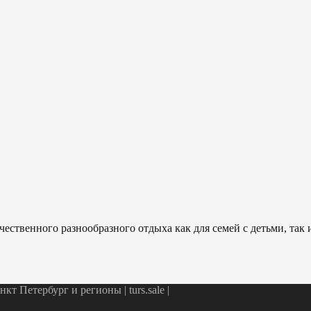
ественного разнообразного отдыха как для семей с детьми, так
т Петербург и регионы | turs.sale
|