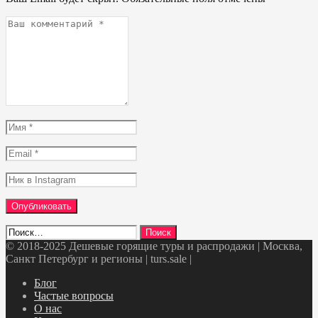
Ваш
комментарий
*
Имя
*
Email
*
Ник
в
Instagram
Найти:
© 2018-2025 Дешевые горящие туры и распродажи | Москва,
Санкт Петербург и регионы | turs.sale
|
Telegram
VK
OK
Twitter
Блог
Частые вопросы
О нас