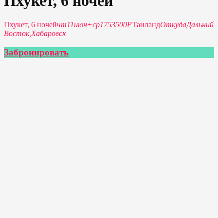
Пхукет, 6 ночей
Пхукет, 6 ночей
чт
11
июн
+
ср
17
53500P
Таиланд
Откуда
Дальний
Восток,
Хабаровск
Забронировать