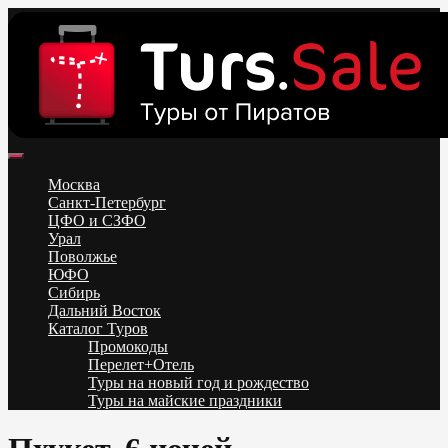
Skip
to
content
Поиск и бронирование туров онлайн от всех туроператоров.
Горящие туры из Москвы, Спб и Регионов 2025 ✈ Turs.sale
Низкие цены на путевки 3-7-10 ночей все включено, отдых на
Москва
море. Распродажа экскурсионных и горнолыжных туров.
Санкт-Петербург
Обновление каждый день. Официальный сайт Тур Сейл
ЦФО и СЗФО
Урал
Поволжье
ЮФО
Сибирь
Дальний Восток
Каталог Туров
Промокоды
Перелет+Отель
Туры на новый год и рождество
Туры на майские праздники
Telegram
VK
OK
Twitter