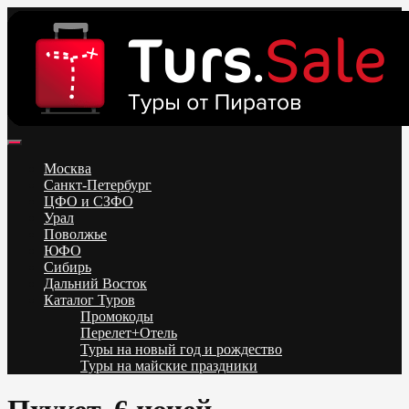
Skip
to
content
Поиск и бронирование туров онлайн от всех туроператоров.
Горящие туры из Москвы, Спб и Регионов 2025 ✈ Turs.sale
Низкие цены на путевки 3-7-10 ночей все включено, отдых на
Москва
море. Распродажа экскурсионных и горнолыжных туров.
Санкт-Петербург
Обновление каждый день. Официальный сайт Тур Сейл
ЦФО и СЗФО
Урал
Поволжье
ЮФО
Сибирь
Дальний Восток
Каталог Туров
Промокоды
Перелет+Отель
Туры на новый год и рождество
Туры на майские праздники
Telegram
VK
OK
Twitter