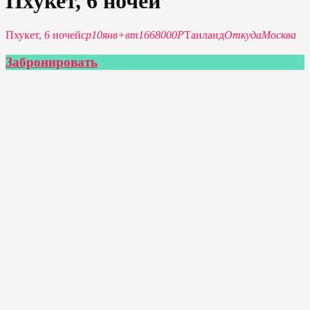
Пхукет, 6 ночей
Пхукет, 6 ночей
ср
10
янв
+
вт
16
68000Р
Таиланд
Откуда
Москва
Забронировать