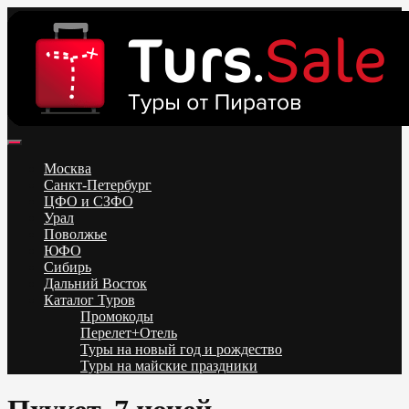
Skip
to
content
Поиск и бронирование туров онлайн от всех туроператоров.
Горящие туры из Москвы, Спб и Регионов 2025 ✈ Turs.sale
Низкие цены на путевки 3-7-10 ночей все включено, отдых на
Москва
море. Распродажа экскурсионных и горнолыжных туров.
Санкт-Петербург
Обновление каждый день. Официальный сайт Тур Сейл
ЦФО и СЗФО
Урал
Поволжье
ЮФО
Сибирь
Дальний Восток
Каталог Туров
Промокоды
Перелет+Отель
Туры на новый год и рождество
Туры на майские праздники
Telegram
VK
OK
Twitter