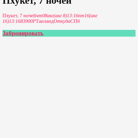
Пхукет, 7 ночей
Пхукет, 7 ночей
чт
08
авг
(авг 8)
13:16
пт
16
(авг
16)
13:16
83900Р
Таиланд
Откуда
СПб
Забронировать