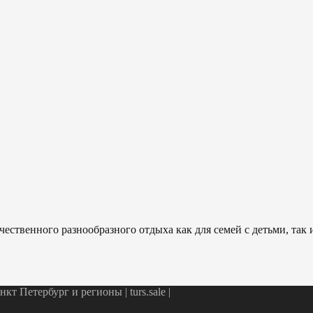
ественного разнообразного отдыха как для семей с детьми, так
т Петербург и регионы | turs.sale
|