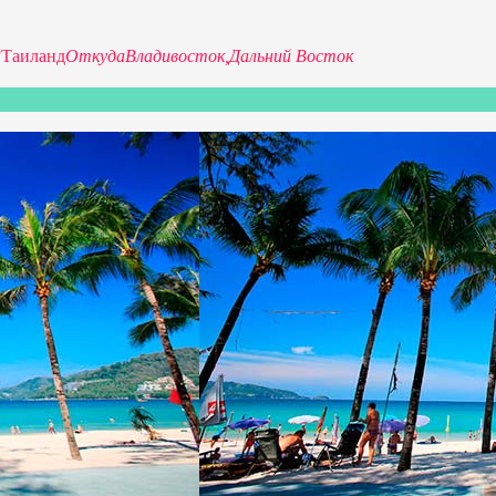
P
Таиланд
Откуда
Владивосток,
Дальний Восток