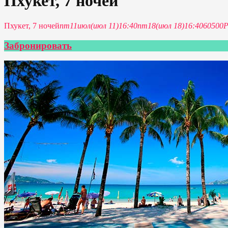
Пхукет, 7 ночей
Пхукет, 7 ночей
пт
11
июл
(июл 11)
16:40
пт
18
(июл 18)
16:40
60500
Забронировать