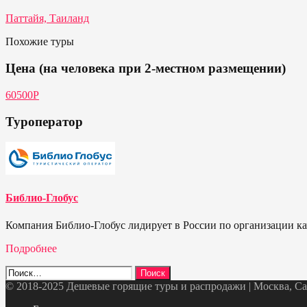
Паттайя, Таиланд
Похожие туры
Цена (на человека при 2-местном размещении)
60500P
Туроператор
Библио-Глобус
Компания Библио-Глобус лидирует в России по организации кач
Подробнее
Найти:
© 2018-2025 Дешевые горящие туры и распродажи | Москва, Санк
Telegram
VK
OK
Twitter